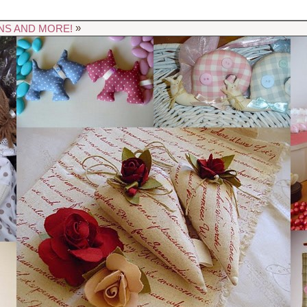
»
NS AND MORE!