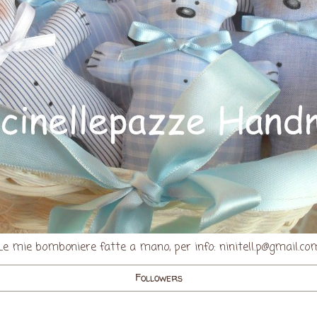
Le mie bomboniere fatte a mano, per info: ninitell.p@gmail.co
Followers