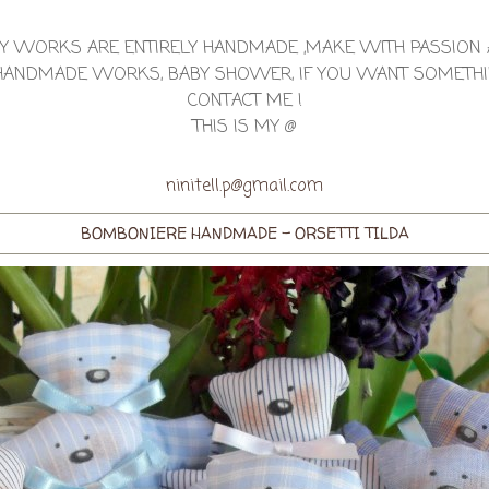
Y WORKS ARE ENTIRELY HANDMADE ,MAKE WITH PASSION
Y HANDMADE WORKS, BABY SHOWER, IF YOU WANT SOMETHI
CONTACT ME !
THIS IS MY @
ninitell.p@gmail.com
BOMBONIERE HANDMADE - ORSETTI TILDA