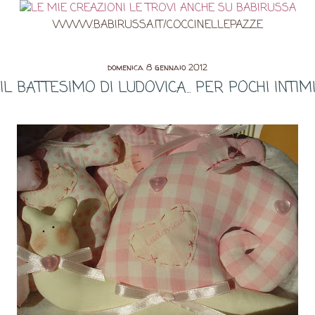
WWW.BABIRUSSA.IT/COCCINELLEPAZZE
domenica 8 gennaio 2012
IL BATTESIMO DI LUDOVICA... PER POCHI INTIM