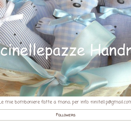
Le mie bomboniere fatte a mano, per info: ninitell.p@gmail.co
Followers