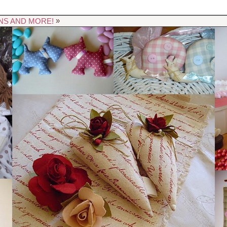
»
NS AND MORE!