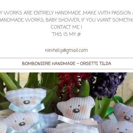
Y WORKS ARE ENTIRELY HANDMADE ,MAKE WITH PASSION
Y HANDMADE WORKS, BABY SHOWER, IF YOU WANT SOMETHI
CONTACT ME !
THIS IS MY @
ninitell.p@gmail.com
BOMBONIERE HANDMADE - ORSETTI TILDA