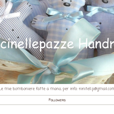
Le mie bomboniere fatte a mano, per info: ninitell.p@gmail.co
Followers