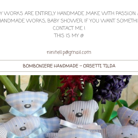
Y WORKS ARE ENTIRELY HANDMADE ,MAKE WITH PASSION
Y HANDMADE WORKS, BABY SHOWER, IF YOU WANT SOMETHI
CONTACT ME !
THIS IS MY @
ninitell.p@gmail.com
BOMBONIERE HANDMADE - ORSETTI TILDA