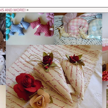
»
NS AND MORE!