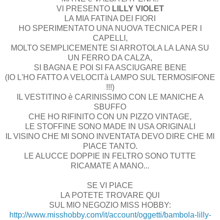
VI PRESENTO
LILLY VIOLET
LA MIA FATINA DEI FIORI
HO SPERIMENTATO UNA NUOVA TECNICA PER I
CAPELLI,
MOLTO SEMPLICEMENTE SI ARROTOLA LA LANA SU
UN FERRO DA CALZA,
SI BAGNA E POI SI FA ASCIUGARE BENE
(IO L'HO FATTO A VELOCITà LAMPO SUL TERMOSIFONE
!!!)
IL VESTITINO è CARINISSIMO CON LE MANICHE A
SBUFFO
CHE HO RIFINITO CON UN PIZZO VINTAGE,
LE STOFFINE SONO MADE IN USA ORIGINALI
IL VISINO CHE MI SONO INVENTATA DEVO DIRE CHE MI
PIACE TANTO.
LE ALUCCE DOPPIE IN FELTRO SONO TUTTE
RICAMATE A MANO...
SE VI PIACE
LA POTETE TROVARE QUI
SUL MIO NEGOZIO MISS HOBBY:
http://www.misshobby.com/it/account/oggetti/bambola-lilly-